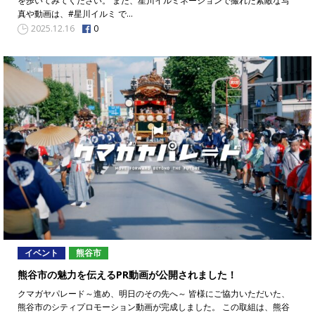
を歩いてみてください。 また、星川イルミネーションで撮れた素敵な写
真や動画は、#星川イルミ で…
0
2025.12.16
イベント
熊谷市
熊谷市の魅力を伝えるPR動画が公開されました！
クマガヤパレード～進め、明日のその先へ～ 皆様にご協力いただいた、
熊谷市のシティプロモーション動画が完成しました。 この取組は、熊谷