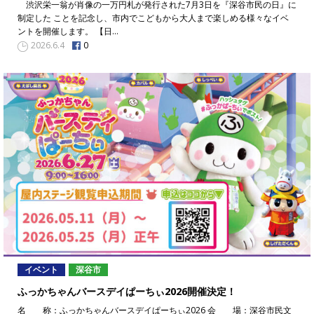
渋沢栄一翁が肖像の一万円札が発行された7月3日を『深谷市民の日』に
制定した ことを記念し、市内でこどもから大人まで楽しめる様々なイベ
ントを開催します。 【日…
0
2026.6.4
イベント
深谷市
ふっかちゃんバースデイぱーちぃ2026開催決定！
名 称：ふっかちゃんバースデイぱーちぃ2026 会 場：深谷市民文