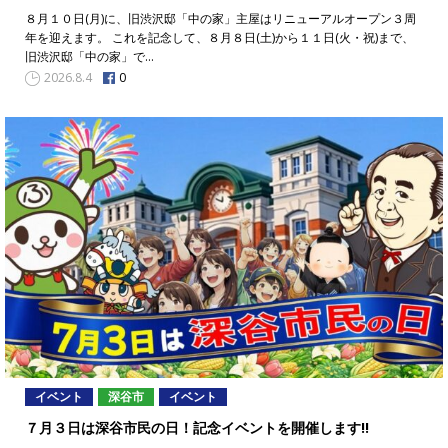
８月１０日(月)に、旧渋沢邸「中の家」主屋はリニューアルオープン３周
年を迎えます。 これを記念して、８月８日(土)から１１日(火・祝)まで、
旧渋沢邸「中の家」で…
0
2026.8.4
イベント
深谷市
イベント
７月３日は深谷市民の日！記念イベントを開催します!!