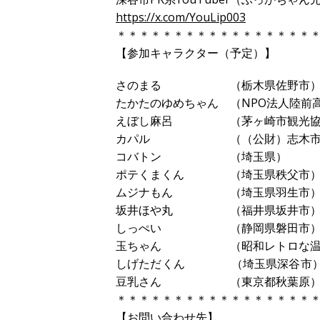
https://x.com/YouLip003
＊＊＊＊＊＊＊＊＊＊＊＊＊＊＊＊＊
【参加キャラクター（予定）】
さのまる （栃木県佐野市
たかたのゆめちゃん （NPO法人陸前
えぼし麻呂 （茅ヶ崎市観光協
カパル （（公財）志木市文化
コバトン （埼玉県）
ポテくまくん （埼玉県秩父市
ムジナもん （埼玉県羽生市
坂井ほや丸 （福井県坂井市
しっぺい （静岡県磐田市
玉ちゃん （昭和レトロな温泉
しげただくん （埼玉県深谷市
豆乳さん （東京都秋葉原
＊＊＊＊＊＊＊＊＊＊＊＊＊＊＊＊＊
【お問い合わせ先】