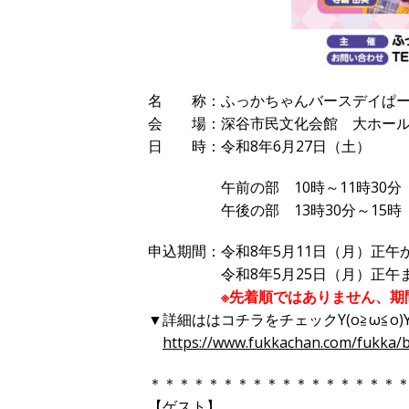
名 称：ふっかちゃんバースデイぱーち
会 場：深谷市民文化会館 大ホール
日 時：令和8年6月27日（土）
午前の部 10時～11時30分 1
午後の部 13時30分～15時 1
申込期間：令和8年5月11日（月）正午
令和8年5月25日（月）正午
※先着順ではありません、期
▼詳細ははコチラをチェックY(o≧ω≦o)
https://www.fukkachan.com/fukka/b
＊＊＊＊＊＊＊＊＊＊＊＊＊＊＊＊＊
【ゲスト】