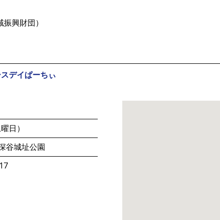
地域振興財団）
ースデイぱーちぃ
土曜日）
 深谷城址公園
17