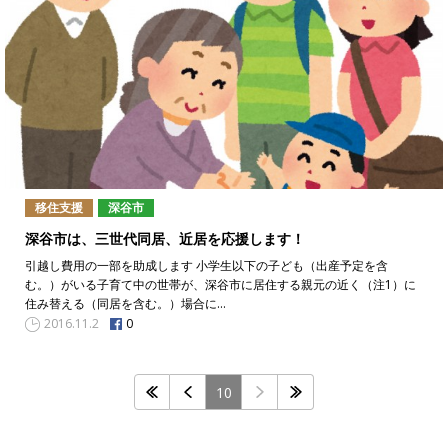
移住支援
深谷市
深谷市は、三世代同居、近居を応援します！
引越し費用の一部を助成します 小学生以下の子ども（出産予定を含
む。）がいる子育て中の世帯が、深谷市に居住する親元の近く（注1）に
住み替える（同居を含む。）場合に…
0
2016.11.2
10