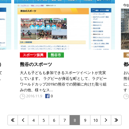
スポーツ振興
熊谷市
）
熊谷のスポーツ
都
て
大人も子どもも参加できるスポーツイベントが充実
お
。
しています。 ラグビーが身近な町として、ラグビー
熊
ワールドカップ2019の熊谷での開催に向けた取り組
に
みの他、様々なス…
す
0
2016.11.9
4
5
6
7
8
9
10