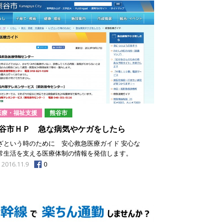
医療・福祉支援
熊谷市
谷市ＨＰ 急な病気やケガをしたら
ざという時のために 安心救急医療ガイド 安心な
常生活を支える医療体制の情報を発信します。
0
2016.11.9