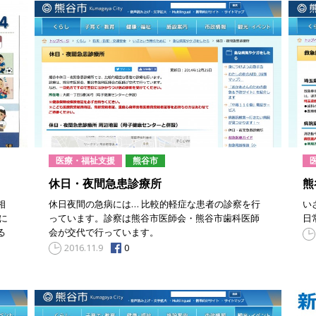
医療・福祉支援
熊谷市
休日・夜間急患診療所
熊
相
休日夜間の急病には… 比較的軽症な患者の診察を行
い
に
っています。診察は熊谷市医師会・熊谷市歯科医師
日
る
会が交代で行っています。
0
2016.11.9