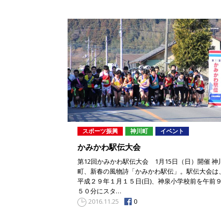
スポーツ振興
神川町
イベント
かみかわ駅伝大会
第12回かみかわ駅伝大会 1月15日（日）開催 神
町、新春の風物詩「かみかわ駅伝」。駅伝大会は
平成２９年１月１５日(日)、神泉小学校前を午前
５０分にスタ…
0
2016.11.25