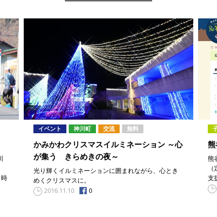
イベント
神川町
交流
無料
かみかわクリスマスイルミネーション ～心
熊
が集う きらめきの夜～
川
熊
、
（
光り輝くイルミネーションに囲まれながら、心とき
９時
支
めくクリスマスに。
0
2016.11.10