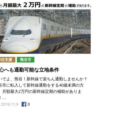
移住支援
熊谷市
心へも通勤可能な立地条件
いでよ、熊谷！新幹線で楽ちん通勤しませんか？
谷市に転入して新幹線通勤をする40歳未満の方
、月額最大2万円の新幹線定期の補助がありま
！…
0
2016.11.9