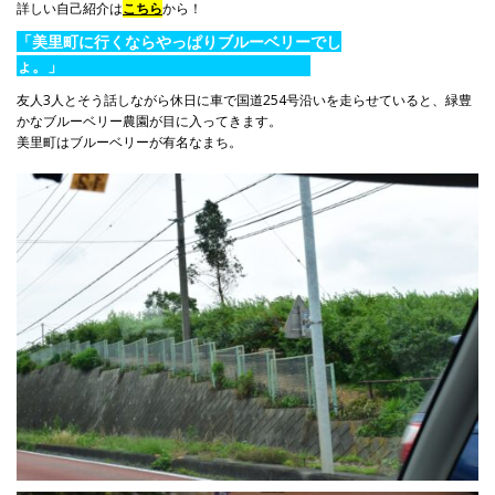
詳しい自己紹介は
こちら
から！
「美里町に行くならやっぱりブルーベリーでし
ょ。」
友人
3
人とそう話しながら休日に車で国道
254
号沿いを走らせていると、緑豊
かなブルーベリー農園が目に入ってきます。
美里町はブルーベリーが有名なまち。