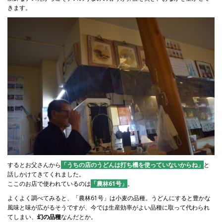
きます。
するとお父さんから
「うちの店のうどんは打ち機を使っていないからね」
と
話しかけてきてくれました。
ここのお店で使われているのは
「農林61号」
。
よくよく調べてみると、「農林
61
号」は小麦の品種。うどんにすると豊かな
風味と味が広がるそうですが、今では生産効率がよい品種に取って代わられ
てしまい、
幻の品種
なんだとか。