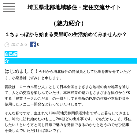
埼玉県北部地域移住・定住交流サイト
（魅力紹介）
１ちょっぽから始まる美里町の生活始めてみませんか？
2021.8.6
0
自己紹
はじめまして！
今月から埼北移住の特派員として記事を書かせていただ
く、小泉勇輔（ずみ）と申します。
普段は「ローカル遊び人」として日本全国さまざまな地域の食や地酒を通じ
て、人との交流を楽しんでいたり、本庄野菜の魅力をさまざまな観点からPR
する「農業サークルこだま」の一員として直売所のPOPの作成や本庄野菜を
使用したメニュー開発など行っていたりします。
そんな私ですが、生まれて19年間地元静岡県沼津市でずっと暮らしてきまし
た。埼北に訪れ始めたのもここ2年ほどの出来事です。でもだからこそ、移住
したい！という方と同じ目線で魅力を発信できるのかなと思うのでぜひ記事
を楽しんでいただければ幸いです。