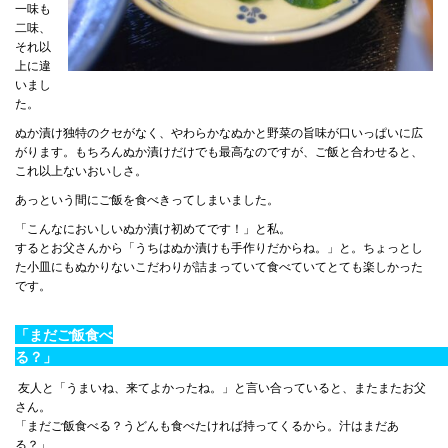
一味も
二味、
それ以
上に違
いまし
た。
ぬか漬け独特のクセがなく、やわらかなぬかと野菜の旨味が口いっぱいに広
がります。もちろんぬか漬けだけでも最高なのですが、ご飯と合わせると、
これ以上ないおいしさ。
あっという間にご飯を食べきってしまいました。
「こんなにおいしいぬか漬け初めてです！」と私。
するとお父さんから「うちはぬか漬けも手作りだからね。」と。ちょっとし
た小皿にもぬかりないこだわりが詰まっていて食べていてとても楽しかった
です。
「まだご飯食べ
る？
友人と「うまいね、来てよかったね。」と言い合っていると、またまたお父
さん。
「まだご飯食べる？うどんも食べたければ持ってくるから。汁はまだあ
る？」