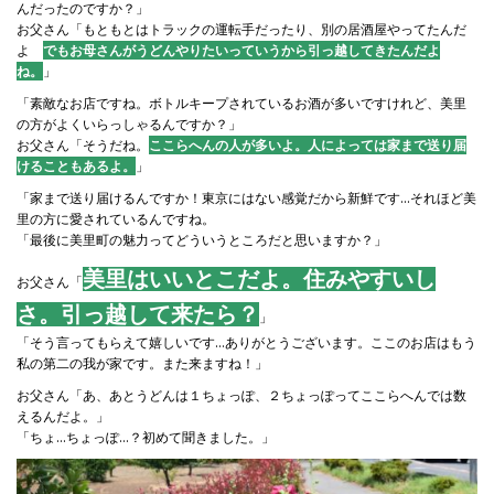
んだったのですか？」
お父さん「もともとはトラックの運転手だったり、別の居酒屋やってたんだ
よ
。
でもお母さんがうどんやりたいっていうから引っ越してきたんだよ
ね。
」
「素敵なお店ですね。ボトルキープされているお酒が多いですけれど、美里
の方がよくいらっしゃるんですか？」
お父さん「そうだね。
ここらへんの人が多いよ。人によっては家まで送り届
けることもあるよ。
」
「家まで送り届けるんですか！東京にはない感覚だから新鮮です…それほど美
里の方に愛されているんですね。
「最後に美里町の魅力ってどういうところだと思いますか？」
美里はいいとこだよ。住みやすいし
お父さん「
さ。引っ越して来たら？
」
「そう言ってもらえて嬉しいです…ありがとうございます。ここのお店はもう
私の第二の我が家です。また来ますね！」
お父さん「あ、あとうどんは１ちょっぽ、２ちょっぽってここらへんでは数
えるんだよ。」
「ちょ…ちょっぽ…？初めて聞きました。」