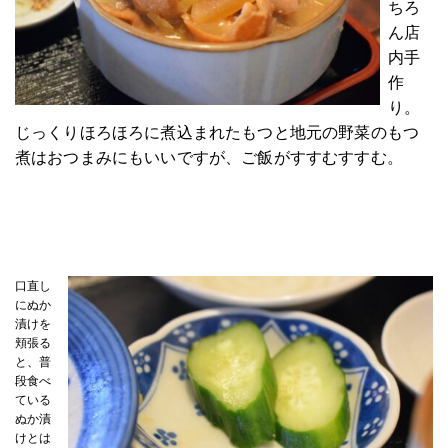
ちろ
ん店
内手
作
り。
じっくりほろほろに煮
込まれたもつと地元の野菜のもつ
煮はおつまみにもいいですが、ご飯がすすむすすむ。
口直し
にぬか
漬けを
頬張る
と、普
段食べ
ている
ぬか漬
けとは