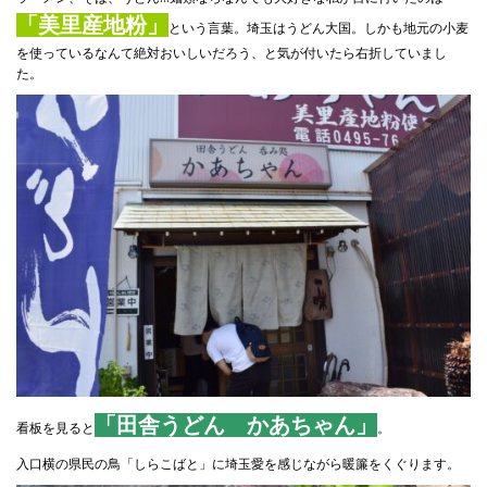
「美里産地粉」
という言葉。埼玉はうどん大国。しかも地元の小麦
を使っているなんて絶対おいしいだろう、と気が付いたら右折していまし
た。
「田舎うどん かあちゃん」
看板を見ると
。
入口横の県民の鳥「しらこばと」に埼玉愛を感じながら暖簾をくぐります。