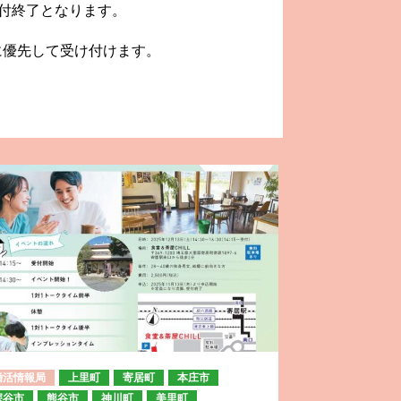
付終了となります。
順に優先して受け付けます。
婚活情報局
上里町
寄居町
本庄市
深谷市
熊谷市
神川町
美里町