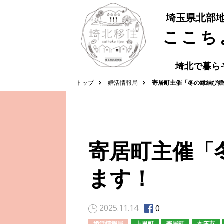
埼玉県北部
ここち
埼北で暮ら
トップ
婚活情報局
寄居町主催「冬の縁結び婚
寄居町主催「
ます！
2025.11.14
0
婚活情報局
上里町
寄居町
本庄市