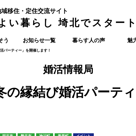
地域移住・定住交流サイト
よい暮らし 埼北でスター
そう
お知らせ一覧
暮らす人の声
魅
活パーティー」を開催します！
婚活情報局
冬の縁結び婚活パーテ
深谷市
熊谷市
神川町
美里町
イベント