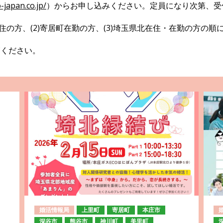
-japan.co.jp/
）からお申し込みください。定員になり次第、受
住の方、(2)寄居町在勤の方、(3)埼玉県北在住・在勤の方の
覧ください。
婚活情報局
上里町
寄居町
本庄市
深谷市
熊谷市
神川町
美里町