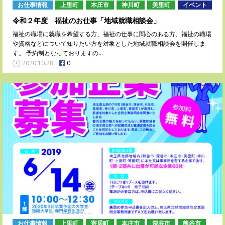
お仕事情報
上里町
本庄市
神川町
美里町
イベント
令和２年度 福祉のお仕事「地域就職相談会」
福祉の職場に就職を希望する方、福祉の仕事に関心のある方、福祉の職場
や資格などについて知りたい方を対象とした地域就職相談会を開催しま
す。 予約制となっておりますの…
0
2020.10.28
お仕事情報
上里町
寄居町
本庄市
深谷市
熊谷市