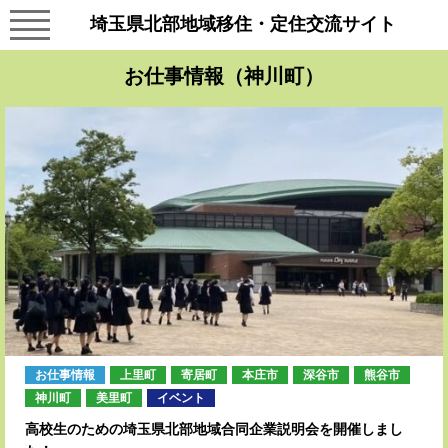
埼玉県北部地域移住・定住交流サイト
お仕事情報（神川町）
お仕事情報
上里町
寄居町
本庄市
深谷市
熊谷市
神川町
美里町
イベント
高校生のための埼玉県北部地域合同企業説明会を開催しまし