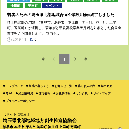
神川町
美里町
イベント
若者のための埼玉県北部地域合同企業説明会※終了しました
埼玉県北部の7市町（熊谷市、深谷市、本庄市、美里町、神川町、上里
町、寄居町）が連携し、若年層と新規高校卒業予定者を対象とした合同企
業説明会を開催します。 管内企…
0
2019.4.1
1
トップページ
埼北で暮らそう
お知らせ一覧
暮らす人の声
魅力紹介
Q&A
婚活情報局
住宅情報
お仕事情報
リンク集
サイトマップ
プライバシーポリシー
【サイト管理者】
埼玉県北部地域地方創生推進協議会
熊谷市 本庄市 深谷市 美里町 神川町 上里町 寄居町