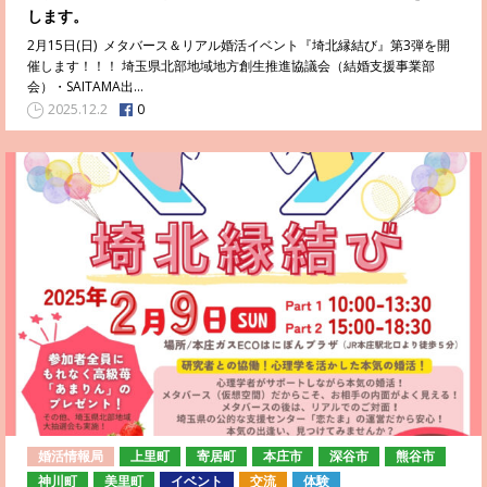
します。
2月15日(日) メタバース＆リアル婚活イベント『埼北縁結び』第3弾を開
催します！！！ 埼玉県北部地域地方創生推進協議会（結婚支援事業部
会）・SAITAMA出…
0
2025.12.2
婚活情報局
上里町
寄居町
本庄市
深谷市
熊谷市
神川町
美里町
イベント
交流
体験