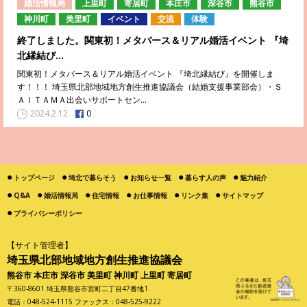
婚活情報局
上里町
寄居町
本庄市
深谷市
熊谷市
神川町
美里町
イベント
交流
体験
終了しました。関東初！メタバース＆リアル婚活イベント 『埼
北縁結び…
関東初！メタバース＆リアル婚活イベント 『埼北縁結び』を開催しま
す！！！ 埼玉県北部地域地方創生推進協議会（結婚支援事業部会）・Ｓ
ＡＩＴＡＭＡ出会いサポートセン…
0
2024.2.12
トップページ
埼北で暮らそう
お知らせ一覧
暮らす人の声
魅力紹介
Q&A
婚活情報局
住宅情報
お仕事情報
リンク集
サイトマップ
プライバシーポリシー
【サイト管理者】
埼玉県北部地域地方創生推進協議会
熊谷市 本庄市 深谷市 美里町 神川町 上里町 寄居町
〒360-8601 埼玉県熊谷市宮町二丁目47番地1
電話：048-524-1115 ファックス：048-525-9222