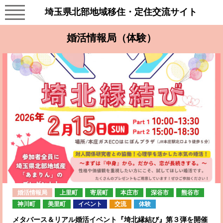
埼玉県北部地域移住・定住交流サイト
婚活情報局（体験）
婚活情報局
上里町
寄居町
本庄市
深谷市
熊谷市
神川町
美里町
イベント
交流
体験
メタバース＆リアル婚活イベント『埼北縁結び』第３弾を開催