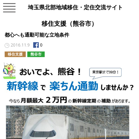
埼玉県北部地域移住・定住交流サイト
移住支援（熊谷市）
都心へも通勤可能な立地条件
2016.11.9
0
移住支援
熊谷市